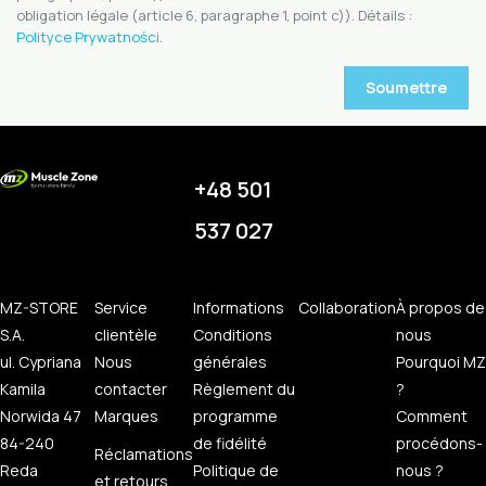
obligation légale (article 6, paragraphe 1, point c)). Détails :
Polityce Prywatności
.
+48 501
537 027
MZ-STORE
Service
Informations
Collaboration
À propos de
S.A.
clientèle
Conditions
nous
ul. Cypriana
Nous
générales
Pourquoi MZ
Kamila
contacter
Règlement du
?
Norwida 47
Marques
programme
Comment
84-240
de fidélité
procédons-
Réclamations
Reda
Politique de
nous ?
et retours