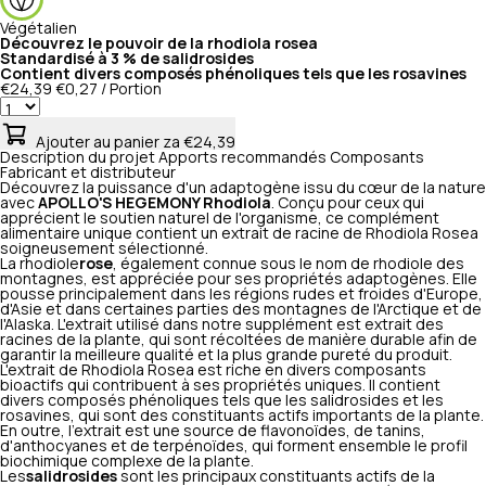
Végétalien
Découvrez le pouvoir de la rhodiola rosea
Standardisé à 3 % de salidrosides
Contient divers composés phénoliques tels que les rosavines
€24,39
€0,27 / Portion
Ajouter au panier
za €24,39
Description du projet
Apports recommandés
Composants
Fabricant et distributeur
Découvrez la puissance d'un adaptogène issu du cœur de la nature
avec
APOLLO'S HEGEMONY Rhodiola
. Conçu pour ceux qui
apprécient le soutien naturel de l'organisme, ce complément
alimentaire unique contient un extrait de racine de Rhodiola Rosea
soigneusement sélectionné.
La rhodiole
rose
, également connue sous le nom de rhodiole des
montagnes, est appréciée pour ses propriétés adaptogènes. Elle
pousse principalement dans les régions rudes et froides d'Europe,
d'Asie et dans certaines parties des montagnes de l'Arctique et de
l'Alaska. L'extrait utilisé dans notre supplément est extrait des
racines de la plante, qui sont récoltées de manière durable afin de
garantir la meilleure qualité et la plus grande pureté du produit.
L'extrait de Rhodiola Rosea est riche en divers composants
bioactifs qui contribuent à ses propriétés uniques. Il contient
divers composés phénoliques tels que les salidrosides et les
rosavines, qui sont des constituants actifs importants de la plante.
En outre, l'extrait est une source de flavonoïdes, de tanins,
d'anthocyanes et de terpénoïdes, qui forment ensemble le profil
biochimique complexe de la plante.
Les
salidrosides
sont les principaux constituants actifs de la