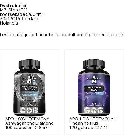
Dystrubutor:
MZ-Store B.V.
Kootsekade 5a/Unit 1
3051PC Rotterdam
Holandia
Les clients qui ont acheté ce produit ont également acheté
APOLLO'S HEGEMONY
APOLLO'S HEGEMONY
L-
Ashwagandha Diamond
Theanine Plus
100 capsules.
€18,58
120 gélules.
€17,41