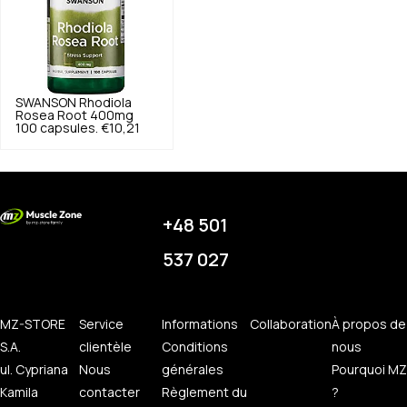
SWANSON
Rhodiola
Rosea Root 400mg
100 capsules.
€10,21
+48 501
537 027
MZ-STORE
Service
Informations
Collaboration
À propos de
S.A.
clientèle
Conditions
nous
ul. Cypriana
Nous
générales
Pourquoi MZ
Kamila
contacter
Règlement du
?