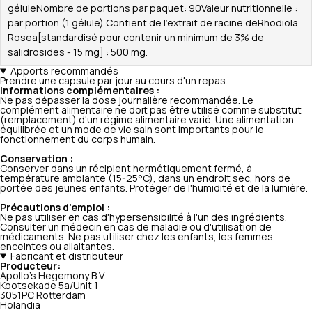
géluleNombre de portions par paquet: 90Valeur nutritionnelle :
par portion (1 gélule) Contient de l'extrait de racine deRhodiola
Rosea[standardisé pour contenir un minimum de 3% de
salidrosides - 15 mg] : 500 mg.
Apports recommandés
Prendre une capsule par jour au cours d'un repas.
Informations complémentaires :
Ne pas dépasser la dose journalière recommandée. Le
complément alimentaire ne doit pas être utilisé comme substitut
(remplacement) d'un régime alimentaire varié. Une alimentation
équilibrée et un mode de vie sain sont importants pour le
fonctionnement du corps humain.
Conservation :
Conserver dans un récipient hermétiquement fermé, à
température ambiante (15-25°C), dans un endroit sec, hors de
portée des jeunes enfants. Protéger de l'humidité et de la lumière.
Précautions d'emploi :
Ne pas utiliser en cas d'hypersensibilité à l'un des ingrédients.
Consulter un médecin en cas de maladie ou d'utilisation de
médicaments. Ne pas utiliser chez les enfants, les femmes
enceintes ou allaitantes.
Fabricant et distributeur
Producteur:
Apollo's Hegemony B.V.
Kootsekade 5a/Unit 1
3051PC Rotterdam
Holandia