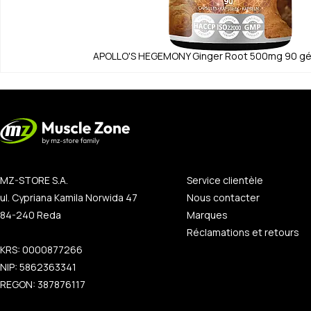
APOLLO'S HEGEMONY
Ginger Root 500mg 90 gél
MZ-STORE S.A.
Service clientèle
ul. Cypriana Kamila Norwida 47
Nous contacter
84-240 Reda
Marques
Réclamations et retours
KRS: 0000877266
NIP: 5862363341
REGON: 387876117