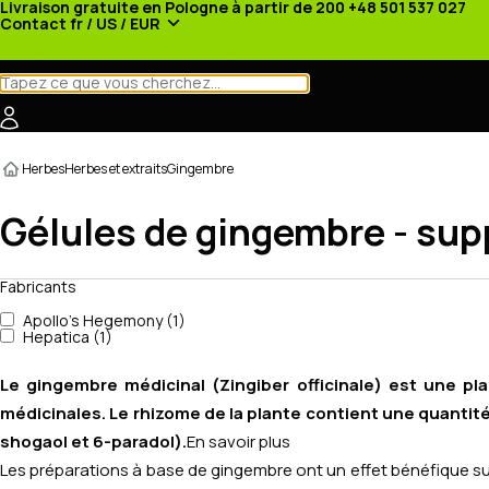
Livraison gratuite en Pologne à partir de 200
+48 501 537 027
Contact
fr / US / EUR
Catégories
Fabricants
Actualités
Promotions
Herbes
Herbes et extraits
Gingembre
Gélules de gingembre - su
Fabricants
Apollo's Hegemony (1)
Hepatica (1)
Le gingembre médicinal (
Zingiber officinale
) est une pla
médicinales. Le rhizome de la plante contient une quantité
shogaol et 6-paradol).
En savoir plus
Les préparations à base de gingembre ont un effet bénéfique sur la 