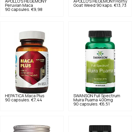
APOLLO'S HEGEMONY
APOLLO'S HEGEMONY
Horny
Peruvian Maca
Goat Weed 90 kaps.
€13,73
90 capsules.
€9,98
HEPATICA
Maca Plus
SWANSON
Full Spectrum
90 capsules.
€7,44
Muira Puama 400mg
90 capsules.
€6,51