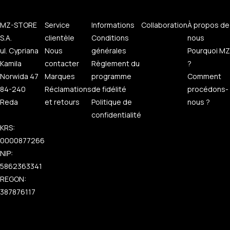
MZ-STORE
Service
Informations
Collaboration
À propos de
S.A.
clientèle
Conditions
nous
ul. Cypriana
Nous
générales
Pourquoi MZ
Kamila
contacter
Règlement du
?
Norwida 47
Marques
programme
Comment
84-240
Réclamations
de fidélité
procédons-
Reda
et retours
Politique de
nous ?
confidentialité
KRS:
0000877266
NIP:
5862363341
REGON:
387876117