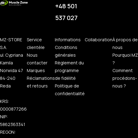
+48 501
537 027
MZ-STORE
Service
Informations
Collaboration
À propos de
S.A.
clientèle
Conditions
nous
ul. Cypriana
Nous
générales
Pourquoi MZ
Kamila
contacter
Règlement du
?
Norwida 47
Marques
programme
Comment
84-240
Réclamations
de fidélité
procédons-
Reda
et retours
Politique de
nous ?
confidentialité
KRS:
0000877266
NIP:
5862363341
REGON: