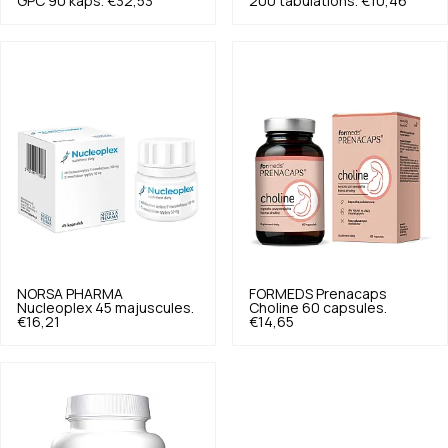
GPC 90 kaps.
€32,53
200 tabulations.
€10,46
NORSA PHARMA
FORMEDS
Prenacaps
Nucleoplex 45 majuscules.
Choline 60 capsules.
€16,21
€14,65