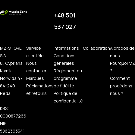
+48 501
537 027
MZ-STORE
Service
Informations
Collaboration
À propos de
S.A.
clientèle
Conditions
nous
ul. Cypriana
Nous
générales
Pourquoi MZ
Kamila
contacter
Règlement du
?
Norwida 47
Marques
programme
Comment
84-240
Réclamations
de fidélité
procédons-
Reda
et retours
Politique de
nous ?
confidentialité
KRS:
0000877266
NIP:
5862363341