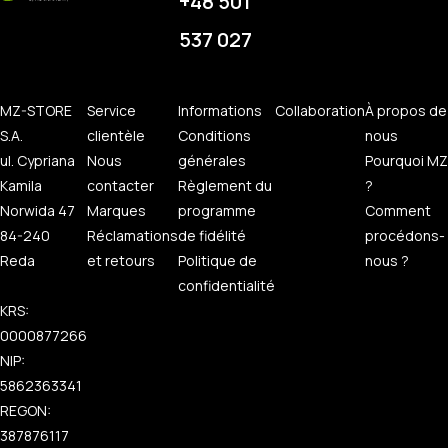
+48 501
537 027
MZ-STORE
Service
Informations
Collaboration
À propos de
S.A.
clientèle
Conditions
nous
ul. Cypriana
Nous
générales
Pourquoi MZ
Kamila
contacter
Règlement du
?
Norwida 47
Marques
programme
Comment
84-240
Réclamations
de fidélité
procédons-
Reda
et retours
Politique de
nous ?
confidentialité
KRS:
0000877266
NIP:
5862363341
REGON:
387876117