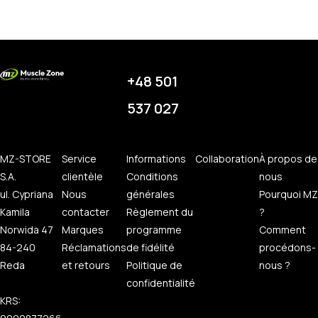
+48 501
537 027
MZ-STORE
Service
Informations
Collaboration
À propos de
S.A.
clientèle
Conditions
nous
ul. Cypriana
Nous
générales
Pourquoi MZ
Kamila
contacter
Règlement du
?
Norwida 47
Marques
programme
Comment
84-240
Réclamations
de fidélité
procédons-
Reda
et retours
Politique de
nous ?
confidentialité
KRS: