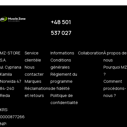
+48 501
537 027
MZ-STORE
Service
Informations
Collaboration
À propos de
S.A.
clientèle
Conditions
nous
ul. Cypriana
Nous
générales
Pourquoi MZ
Kamila
contacter
Règlement du
?
Norwida 47
Marques
programme
Comment
84-240
Réclamations
de fidélité
procédons-
Reda
et retours
Politique de
nous ?
confidentialité
KRS:
0000877266
NIP: