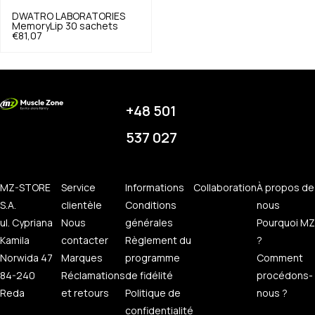
DWATRO LABORATORIES
MemoryLip 30 sachets
€81,07
+48 501
537 027
MZ-STORE
Service
Informations
Collaboration
À propos de
S.A.
clientèle
Conditions
nous
ul. Cypriana
Nous
générales
Pourquoi MZ
Kamila
contacter
Règlement du
?
Norwida 47
Marques
programme
Comment
84-240
Réclamations
de fidélité
procédons-
Reda
et retours
Politique de
nous ?
confidentialité