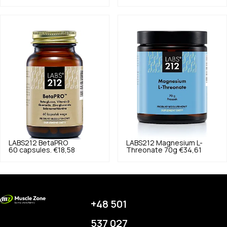
LABS212
BetaPRO
LABS212
Magnesium L-
60 capsules.
€18,58
Threonate 70g
€34,61
+48 501
537 027