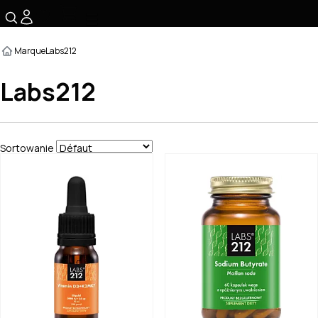
☰
Marque
Labs212
Labs212
Sortowanie