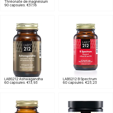
Thréonate de magnésium
90 capsules.
€37,16
LABS212
Ashwagandha
LABS212
B Spectrum
60 capsules.
€13,93
60 capsules.
€23,23