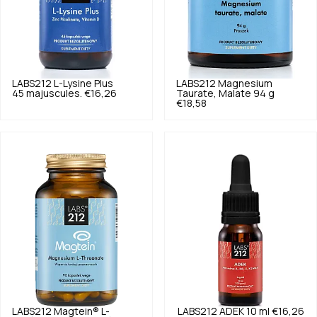
LABS212
L-Lysine Plus
LABS212
Magnesium
45 majuscules.
€16,26
Taurate, Malate 94 g
€18,58
LABS212
Magtein® L-
LABS212
ADEK 10 ml
€16,26