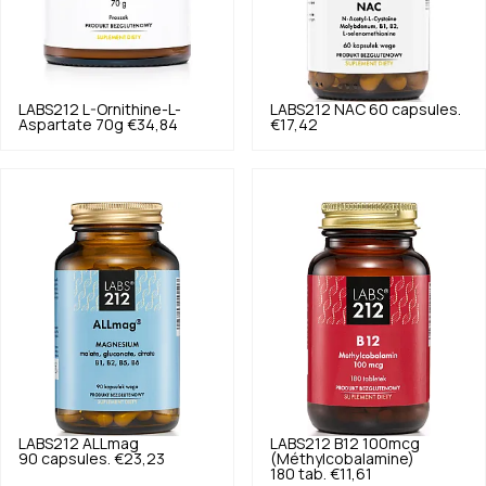
LABS212
L-Ornithine-L-
LABS212
NAC 60 capsules.
Aspartate 70g
€34,84
€17,42
LABS212
ALLmag
LABS212
B12 100mcg
90 capsules.
€23,23
(Méthylcobalamine)
180 tab.
€11,61