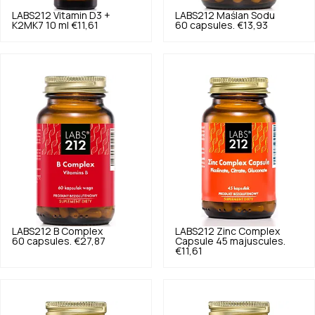
LABS212
Vitamin D3 +
LABS212
Maślan Sodu
K2MK7 10 ml
€11,61
60 capsules.
€13,93
LABS212
B Complex
LABS212
Zinc Complex
60 capsules.
€27,87
Capsule 45 majuscules.
€11,61