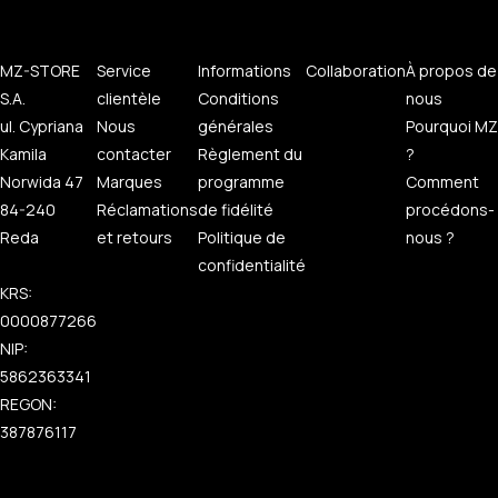
MZ-STORE
Service
Informations
Collaboration
À propos de
S.A.
clientèle
Conditions
nous
ul. Cypriana
Nous
générales
Pourquoi MZ
Kamila
contacter
Règlement du
?
Norwida 47
Marques
programme
Comment
84-240
Réclamations
de fidélité
procédons-
Reda
et retours
Politique de
nous ?
confidentialité
KRS:
0000877266
NIP:
5862363341
REGON:
387876117