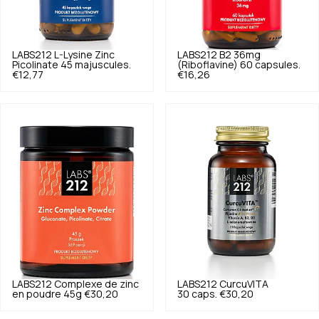
LABS212
L-Lysine Zinc
LABS212
B2 36mg
Picolinate 45 majuscules.
(Riboflavine) 60 capsules.
€12,77
€16,26
LABS212
Complexe de zinc
LABS212
CurcuVITA
en poudre 45g
€30,20
30 caps.
€30,20