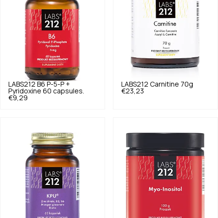
LABS212
B6 P-5-P +
LABS212
Carnitine 70g
Pyridoxine 60 capsules.
€23,23
€9,29