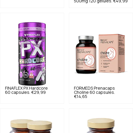
500mg 120 gélules.
€49,99
FINAFLEX
PX Hardcore
FORMEDS
Prenacaps
60 capsules.
€29,99
Choline 60 capsules.
€14,65