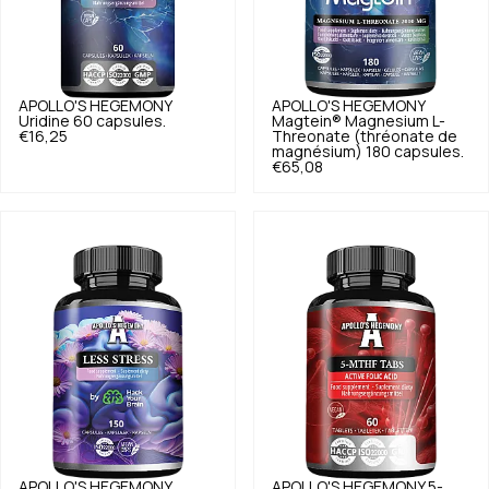
APOLLO'S HEGEMONY
APOLLO'S HEGEMONY
Uridine 60 capsules.
Magtein® Magnesium L-
€16,25
Threonate (thréonate de
magnésium) 180 capsules.
€65,08
APOLLO'S HEGEMONY
APOLLO'S HEGEMONY
5-