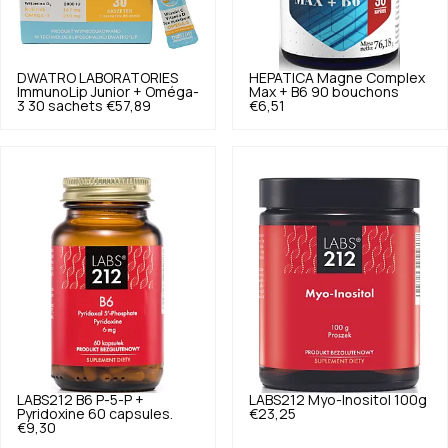
DWATRO LABORATORIES
HEPATICA
Magne Complex
ImmunoLip Junior + Oméga-
Max + B6 90 bouchons
3 30 sachets
€57,89
€6,51
LABS212
B6 P-5-P +
LABS212
Myo-Inositol 100g
Pyridoxine 60 capsules.
€23,25
€9,30