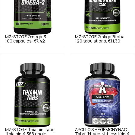
MZ-STORE
Omega-3
MZ-STORE
Ginkgo Biloba
100 capsules.
€7,42
120 tabulations.
€11,39
MZ-STORE
Thiamin Tabs
APOLLO'S HEGEMONY
NAC
(thiamine) 365 onglet.
Tabs (N-acétyl-L-cystéine)