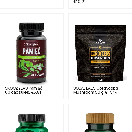
€16,21
SKOCZYLAS
Pamięć
SOLVE LABS
Cordyceps
60 capsules.
€5,81
Mushroom 50 g
€17,44