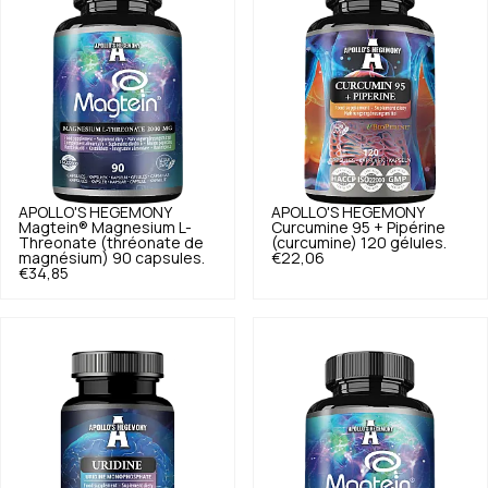
APOLLO'S HEGEMONY
APOLLO'S HEGEMONY
Magtein® Magnesium L-
Curcumine 95 + Pipérine
Threonate (thréonate de
(curcumine) 120 gélules.
magnésium) 90 capsules.
€22,06
€34,85