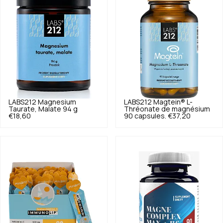
LABS212
Magnesium
LABS212
Magtein® L-
Taurate, Malate 94 g
Thréonate de magnésium
€18,60
90 capsules.
€37,20