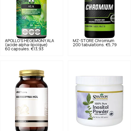
APOLLO'S HEGEMONY
ALA
MZ-STORE
Chromium
(acide alpha-lipoïque)
200 tabulations.
€5,79
60 capsules.
€13,93