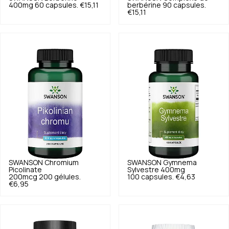
400mg 60 capsules.
€15,11
berbérine 90 capsules.
€15,11
SWANSON
Chromium
SWANSON
Gymnema
Picolinate
Sylvestre 400mg
200mcg 200 gélules.
100 capsules.
€4,63
€6,95