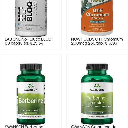
LAB ONE
No1 Gluco BLOQ
NOW FOODS
GTF Chromium
60 capsules.
€25,34
200mcg 250 tab.
€13,93
SWANSON
Berberine
SWANSON
Complexe de