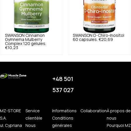
SWANSON
Cinnamon
SWANSON
D-Chiro-Inositol
Gymnema Mulberry
60 capsules.
€20,69
Complex 120 gélules.
€10,23
+48 501
537 027
MZ-STORE
Service
Informations
Collaboration
À propos de
S.A.
clientèle
Conditions
nous
ul. Cypriana
Nous
générales
Pourquoi MZ