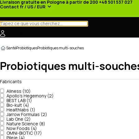
Livraison gratuite en Pologne à partir de 200
+48 501 537 027
Contact
fr / US / EUR
Catégories
Fabricants
Actualités
Promotions
Santé
Probiotiques
Probiotiques multi-souches
Probiotiques multi-souche
Fabricants
Aliness (10)
Apollo's Hegemony (2)
BEST LAB (1)
Bio-kult (4)
Healthlabs (1)
Jarrow Formulas (2)
Lab One (2)
Nature Science (8)
Now Foods (4)
OMNi-BiOTiC (17)
Pileje (4)