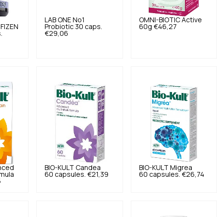
LAB ONE
No1
OMNI-BIOTIC
Active
IFIZEN
Probiotic 30 caps.
60g
€46,27
.
€29,06
nced
BIO-KULT
Candea
BIO-KULT
Migrea
rmula
60 capsules.
€21,39
60 capsules.
€26,74
5