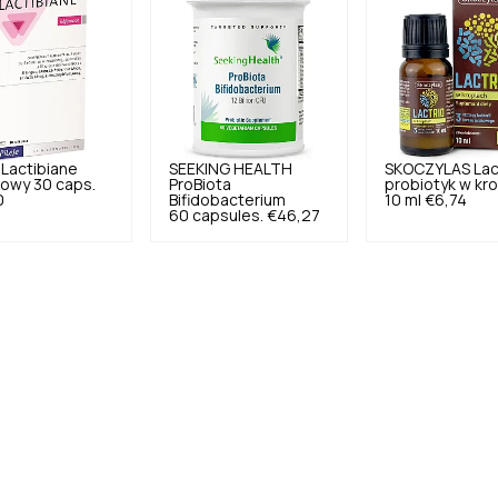
Lactibiane
SEEKING HEALTH
SKOCZYLAS
Lac
owy 30 caps.
ProBiota
probiotyk w kr
0
Bifidobacterium
10 ml
€6,74
60 capsules.
€46,27