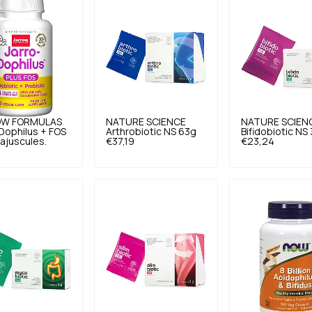
OW FORMULAS
NATURE SCIENCE
NATURE SCIEN
Dophilus + FOS
Arthrobiotic NS 63g
Bifidobiotic NS
ajuscules.
€37,19
€23,24
9