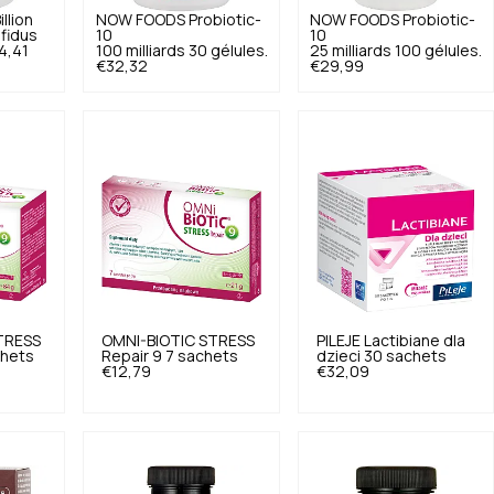
illion
NOW FOODS
Probiotic-
NOW FOODS
Probiotic-
ifidus
10
10
4,41
100 milliards 30 gélules.
25 milliards 100 gélules.
€32,32
€29,99
TRESS
OMNI-BIOTIC
STRESS
PILEJE
Lactibiane dla
chets
Repair 9 7 sachets
dzieci 30 sachets
€12,79
€32,09