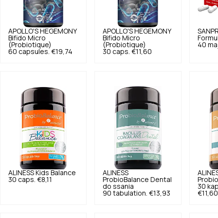
APOLLO'S HEGEMONY
APOLLO'S HEGEMONY
SANPR
Bifido Micro
Bifido Micro
Formu
(Probiotique)
(Probiotique)
40 ma
60 capsules.
€19,74
30 caps.
€11,60
ALINESS
Kids Balance
ALINESS
ALINE
30 caps.
€8,11
ProbioBalance Dental
Probio
do ssania
30 kap
90 tabulation.
€13,93
€11,60