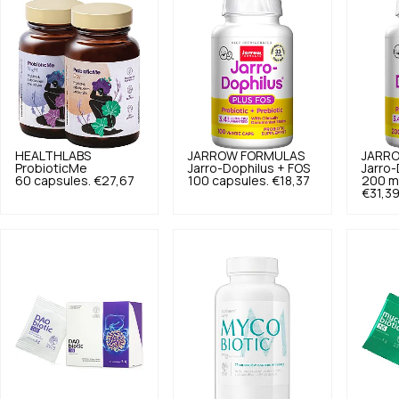
HEALTHLABS
JARROW FORMULAS
JARR
ProbioticMe
Jarro-Dophilus + FOS
Jarro-
60 capsules.
€27,67
100 capsules.
€18,37
200 m
€31,3