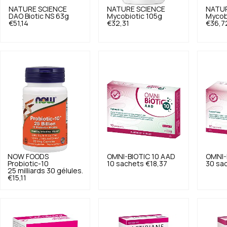
NATURE SCIENCE
NATURE SCIENCE
NATUR
DAO Biotic NS 63g
Mycobiotic 105g
Mycob
€51,14
€32,31
€36,7
NOW FOODS
OMNI-BIOTIC
10 AAD
OMNI-
Probiotic-10
10 sachets
€18,37
30 sa
25 milliards 30 gélules.
€15,11