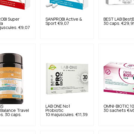
OBI
Super
SANPROBI
Active &
BEST LAB
BestB
la
Sport
€9,07
30 caps.
€29,9
juscules.
€9,07
SS
LAB ONE
No1
OMNI-BIOTIC
1
Balance Travel
Probiotic
30 sachets
€4
s. 30 caps.
10 majuscules.
€11,39