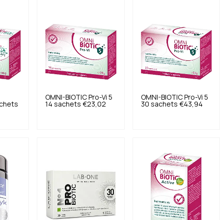
OMNI-BIOTIC
Pro-Vi 5
OMNI-BIOTIC
Pro-Vi 5
chets
14 sachets
€23,02
30 sachets
€43,94