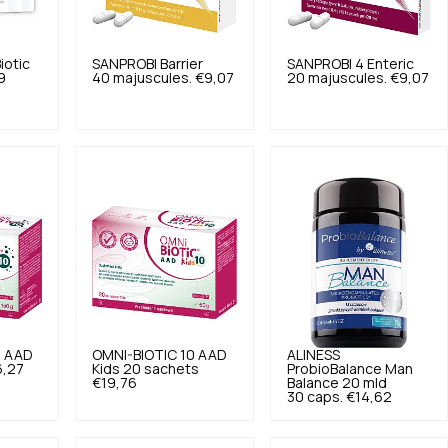
iotic
SANPROBI
Barrier
SANPROBI
4 Enteric
9
40 majuscules.
€9,07
20 majuscules.
€9,07
0 AAD
OMNI-BIOTIC
10 AAD
ALINESS
6,27
Kids 20 sachets
ProbioBalance Man
€19,76
Balance 20 mld
30 caps.
€14,62