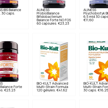
SS
IBS Balance
ALINESS
ALINESS
. 30 caps.
ProbioBalance
Psychobiotyk B
Bifidobacterium
6,5 mld 30 caps
Balance Forte NO FOS
€11,60
60 capsules.
€23,23
SS
BIO-KULT
Advanced
BIO-KULT
Adva
Balance Forte
Multi-Strain Formula
Multi-Strain Fo
s.
€23,23
120 gélules.
€41,62
30 caps.
€16,2