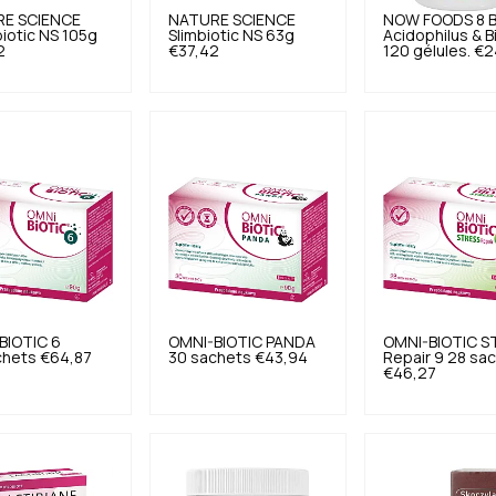
E SCIENCE
NATURE SCIENCE
NOW FOODS
8 B
iotic NS 105g
Slimbiotic NS 63g
Acidophilus & B
2
€37,42
120 gélules.
€2
BIOTIC
6
OMNI-BIOTIC
PANDA
OMNI-BIOTIC
S
chets
€64,87
30 sachets
€43,94
Repair 9 28 sa
€46,27