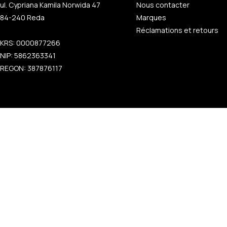
ul. Cypriana Kamila Norwida 47
Nous contacter
84-240 Reda
Marques
Réclamations et retours
KRS: 0000877266
NIP: 5862363341
REGON: 387876117