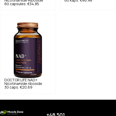
Nicotinamide Riboside
60 kaps.
€46,48
60 capsules.
€34,85
DOCTOR LIFE
NAD+
Nicotinamide riboside
30 caps.
€20,69
+48 501