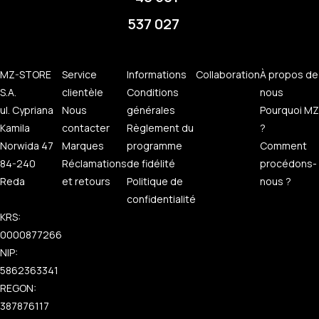
537 027
MZ-STORE
Service
Informations
Collaboration
À propos de
S.A.
clientèle
Conditions
nous
ul. Cypriana
Nous
générales
Pourquoi MZ
Kamila
contacter
Règlement du
?
Norwida 47
Marques
programme
Comment
84-240
Réclamations
de fidélité
procédons-
Reda
et retours
Politique de
nous ?
confidentialité
KRS:
0000877266
NIP:
5862363341
REGON:
387876117