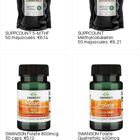
SUPPCOUNT
5-MTHF
SUPPCOUNT
50 majuscules.
€6,14
Methylcobalamin
50 majuscules.
€6,21
SWANSON
Folate 800mcg
SWANSON
Folate
30 caps.
€5,12
Quatrefolic 400mcg