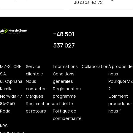
30 caps.
€3,72
+48 501
537 027
MZ-STORE
Service
Informations
Collaboration
À propos de
S.A.
clientèle
Conditions
nous
ul. Cypriana
Nous
générales
Pourquoi MZ
Kamila
contacter
Règlement du
?
Norwida 47
Marques
programme
Comment
84-240
Réclamations
de fidélité
procédons-
Reda
et retours
Politique de
nous ?
confidentialité
KRS: