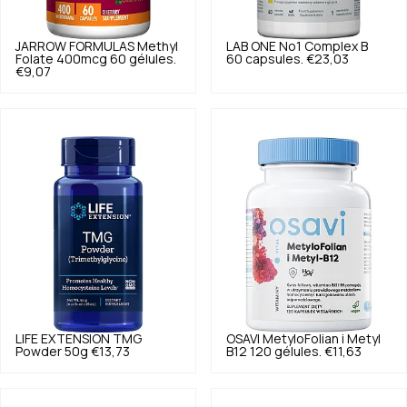
JARROW FORMULAS
Methyl
LAB ONE
No1 Complex B
Folate 400mcg 60 gélules.
60 capsules.
€23,03
€9,07
LIFE EXTENSION
TMG
OSAVI
MetyloFolian i Metyl
Powder 50g
€13,73
B12 120 gélules.
€11,63