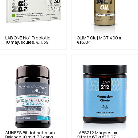
LAB ONE
No1 Probiotic
OLIMP
Olej MCT 400 ml
10 majuscules.
€11,39
€16,04
ALINESS
Bifidobacterium
LABS212
Magnesium
Balance 10 mld. 30 caps.
Citrate 63 g
€16,27