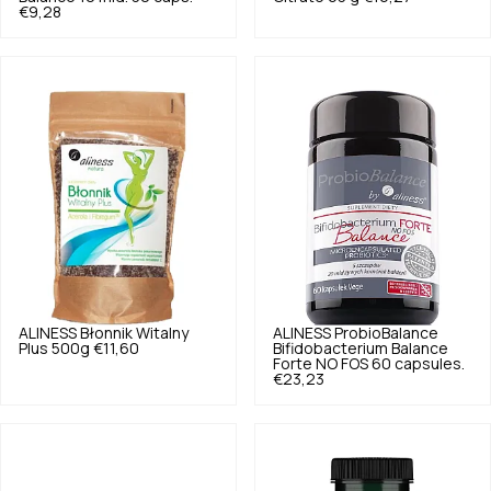
€9,28
ALINESS
Błonnik Witalny
ALINESS
ProbioBalance
Plus 500g
€11,60
Bifidobacterium Balance
Forte NO FOS 60 capsules.
€23,23