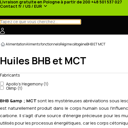
Livraison gratuite en Pologne à partir de 200
+48 501 537 027
Contact
fr / US / EUR
Catégories
Fabricants
Actualités
Promotions
Alimentation
Aliments fonctionnels
Régime cétogène
BHB ET MCT
Huiles BHB et MCT
Fabricants
Apollo's Hegemony (1)
Olimp (1)
BHB &amp ; MCT
sont les mystérieuses abréviations sous les
est naturellement produit dans le corps humain sous l'influence
carbone. Il s'agit d'une source d'énergie précieuse pour les 
utilisés pour les processus énergétiques, car les corps cétoniqu