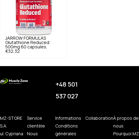
JARROW FORMULAS
Glutathione Reduced
500mg 60 capsules.
€32,32
+48 501
537 027
MZ-STORE
Service
Informations
Collaboration
À propos de
S.A.
clientèle
Conditions
nous
ul. Cypriana
Nous
générales
Pourquoi MZ