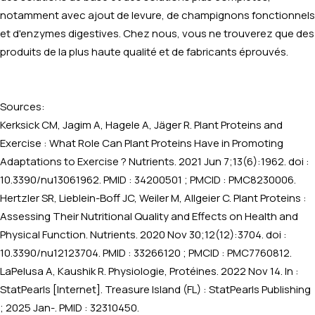
notamment avec ajout de levure, de champignons fonctionnels
et d'enzymes digestives. Chez nous, vous ne trouverez que des
produits de la plus haute qualité et de fabricants éprouvés.
Sources:
Kerksick CM, Jagim A, Hagele A, Jäger R. Plant Proteins and
Exercise : What Role Can Plant Proteins Have in Promoting
Adaptations to Exercise ? Nutrients. 2021 Jun 7;13(6):1962. doi :
10.3390/nu13061962. PMID : 34200501 ; PMCID : PMC8230006.
Hertzler SR, Lieblein-Boff JC, Weiler M, Allgeier C. Plant Proteins :
Assessing Their Nutritional Quality and Effects on Health and
Physical Function. Nutrients. 2020 Nov 30;12(12):3704. doi :
10.3390/nu12123704. PMID : 33266120 ; PMCID : PMC7760812.
LaPelusa A, Kaushik R. Physiologie, Protéines. 2022 Nov 14. In :
StatPearls [Internet]. Treasure Island (FL) : StatPearls Publishing
; 2025 Jan-. PMID : 32310450.