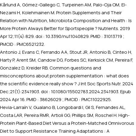
Kårlund A, Gómez-Gallego C, Turpeinen AM, Palo-Oja OM, El-
Nezami H, Kolehmainen M. Protein Supplements and Their
Relation with Nutrition, Microbiota Composition and Health : Is
More Protein Always Better for Sportspeople ? Nutrients. 2019
Apr 12;11(4):829. doi : 10.3390/nu11040829. PMID : 31013719 ;
PMCID : PMC6521232.
Antonio J, Evans C, Ferrando AA, Stout JR, Antonio B, Cinteo H,
Harty P, Arent SM, Candow DG, Forbes SC, Kerksick CM, Pereira F,
Gonzalez D, Kreider RB. Common questions and
misconceptions about protein supplementation : what does
the scientific evidence really show ? J Int Soc Sports Nutr. 2024
Dec;21(1):2341903. doi : 10.1080/15502783.2024.2341903. Epub
2024 Apr 16. PMID : 38626029 ; PMCID : PMC11022925.
Hevia-Larraín V, Gualano B, Longobardi I, Gil S, Fernandes AL,
Costa LAR, Pereira RMR, Artioli GG, Phillips SM, Roschel H. High-
Protein Plant-Based Diet Versus a Protein-Matched Omnivorous
Diet to Support Resistance Training Adaptations : A