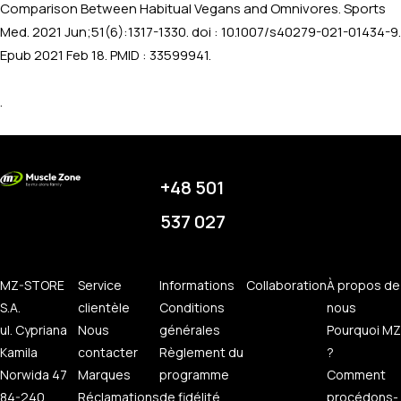
Comparison Between Habitual Vegans and Omnivores. Sports
Med. 2021 Jun;51(6):1317-1330. doi : 10.1007/s40279-021-01434-9.
Epub 2021 Feb 18. PMID : 33599941.
.
+48 501
537 027
MZ-STORE
Service
Informations
Collaboration
À propos de
S.A.
clientèle
Conditions
nous
ul. Cypriana
Nous
générales
Pourquoi MZ
Kamila
contacter
Règlement du
?
Norwida 47
Marques
programme
Comment
84-240
Réclamations
de fidélité
procédons-