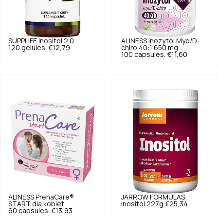
SUPPLIFE
Inositol 2.0
ALINESS
Inozytol Myo/D-
120 gélules.
€12,79
chiro 40:1 650 mg
100 capsules.
€11,60
ALINESS
PrenaCare®
JARROW FORMULAS
START dla kobiet
Inositol 227g
€25,34
60 capsules.
€13,93