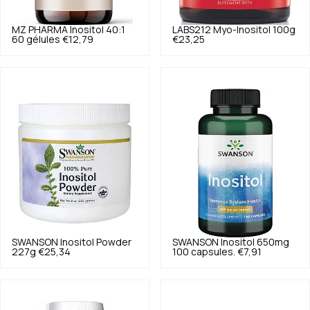
MZ PHARMA
Inositol 40:1
LABS212
Myo-Inositol 100g
60 gélules
€12,79
€23,25
SWANSON
Inositol Powder
SWANSON
Inositol 650mg
227g
€25,34
100 capsules.
€7,91