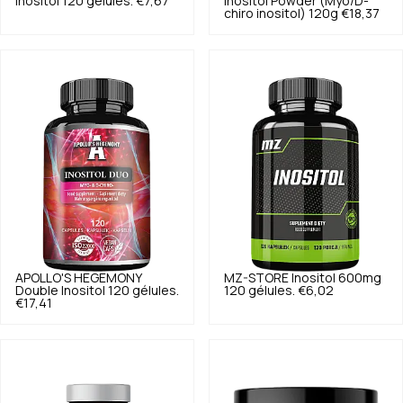
Inositol 120 gélules.
€7,67
Inositol Powder (Myo/D-
chiro inositol) 120g
€18,37
APOLLO'S HEGEMONY
MZ-STORE
Inositol 600mg
Double Inositol 120 gélules.
120 gélules.
€6,02
€17,41