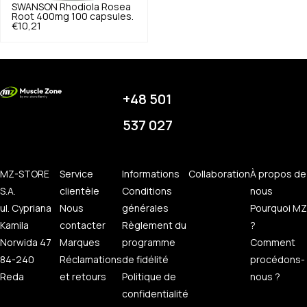
SWANSON
Rhodiola Rosea
Root 400mg 100 capsules.
€10,21
+48 501
537 027
MZ-STORE
Service
Informations
Collaboration
À propos de
S.A.
clientèle
Conditions
nous
ul. Cypriana
Nous
générales
Pourquoi MZ
Kamila
contacter
Règlement du
?
Norwida 47
Marques
programme
Comment
84-240
Réclamations
de fidélité
procédons-
Reda
et retours
Politique de
nous ?
confidentialité