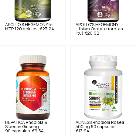
APOLLO'S HEGEMONY
5-
APOLLO'S HEGEMONY
HTP 120 gélules.
€23,24
Lithium Orotate (orotan
litu)
€20,92
HEPATICA
Rhodiola &
ALINESS
Rhodiola Rosea
Siberian Ginseng
500mg 60 capsules.
90 capsules.
€9,54
€13,94