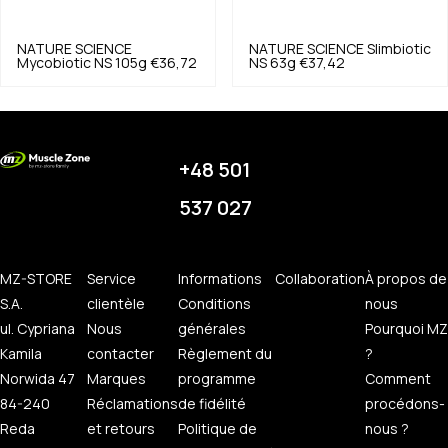
NATURE SCIENCE
NATURE SCIENCE
Slimbiotic
Mycobiotic NS 105g
€36,72
NS 63g
€37,42
+48 501
537 027
MZ-STORE
Service
Informations
Collaboration
À propos de
S.A.
clientèle
Conditions
nous
ul. Cypriana
Nous
générales
Pourquoi MZ
Kamila
contacter
Règlement du
?
Norwida 47
Marques
programme
Comment
84-240
Réclamations
de fidélité
procédons-
Reda
et retours
Politique de
nous ?