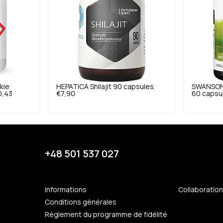
kie
HEPATICA
Shilajit 90 capsules.
SWANSO
0,43
€7,90
60 capsu
+48 501 537 027
Informations
Collaboratio
Conditions générales
Règlement du programme de fidélité