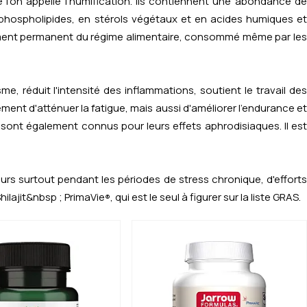
l'on appelle l'humification. Ils contiennent une abondance de
n phospholipides, en stérols végétaux et en acides humiques et
ément permanent du régime alimentaire, consommé même par les
e, réduit l'intensité des inflammations, soutient le travail des
ement d'atténuer la fatigue, mais aussi d'améliorer l'endurance et
sont également connus pour leurs effets aphrodisiaques. Il est
rs surtout pendant les périodes de stress chronique, d'efforts
hilajit&nbsp ; PrimaVie
, qui est le seul à figurer sur la liste GRAS.
®