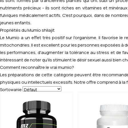
Ils sont formés par d'anciennes plantes qui ont subi un proc
nutriments précieux - ils sont riches en vitamines et minérau
fulviques médicalement actifs. C'est pourquoi, dans de nomb
jeunes enfants.
Propriétés du Mumio shilajit
Le Mumio a un effet très positif sur l'organisme. Il favorise l
mitochondries. Il est excellent pour les personnes exposées à des
les performances, d'augmenter la tolérance au stress et de fav
intéressant de noter qu'ils stimulent le désir sexuel aussi bien
Comment reconnaître le vrai mumio?
Les préparations de cette catégorie peuvent être recommandées 
physiques ou intellectuels excessifs. Notre offre comprend à la f
Sortowanie