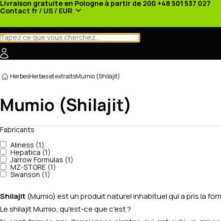
Livraison gratuite en Pologne à partir de 200
+48 501 537 027
Contact
fr / US / EUR
Catégories
Fabricants
Actualités
Promotions
Herbes
Herbes et extraits
Mumio (Shilajit)
Mumio (Shilajit)
Fabricants
Aliness (1)
Hepatica (1)
Jarrow Formulas (1)
MZ-STORE (1)
Swanson (1)
Shilajit
(Mumio) est un produit naturel inhabituel qui a pris la fo
Le shilajit Mumio, qu'est-ce que c'est ?