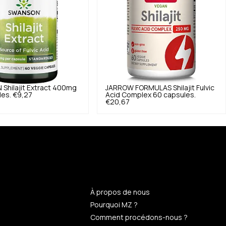
N
Shilajit Extract 400mg
JARROW FORMULAS
Shilajit Fulvic
les.
€9,27
Acid Complex 60 capsules.
€20,67
n
À propos de nous
Pourquoi MZ ?
Comment procédons-nous ?