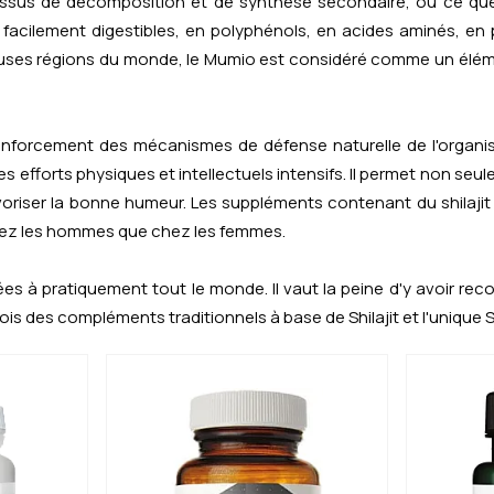
essus de décomposition et de synthèse secondaire, ou ce que 
x facilement digestibles, en polyphénols, en acides aminés, e
reuses régions du monde, le Mumio est considéré comme un él
e renforcement des mécanismes de défense naturelle de l'organism
 efforts physiques et intellectuels intensifs. Il permet non seul
oriser la bonne humeur. Les suppléments contenant du shilajit 
 chez les hommes que chez les femmes.
à pratiquement tout le monde. Il vaut la peine d'y avoir recou
ois des compléments traditionnels à base de Shilajit et l'unique S