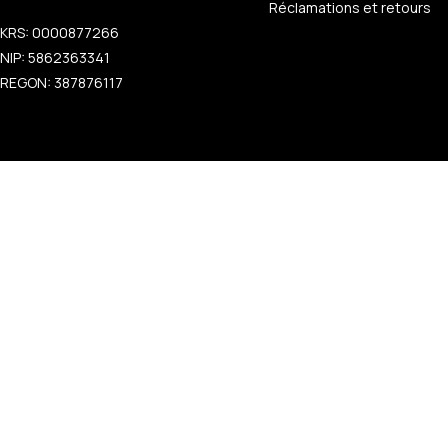
Réclamations et retours
KRS: 0000877266
NIP: 5862363341
REGON: 387876117