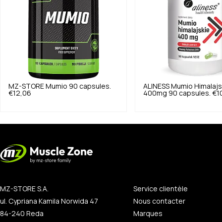
MZ-STORE
Mumio 90 capsules.
ALINESS
Mumio Himalajs
€12,06
400mg 90 capsules.
€1
MZ-STORE S.A.
Service clientèle
ul. Cypriana Kamila Norwida 47
Nous contacter
84-240 Reda
Marques