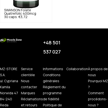
SWANSON
Folate
Quatrefolic 400mcg
30 caps.
€3,72
+48 501
537 027
MZ-STORE
Service
Informations
Collaboration
À propos de
S.A.
clientèle
Conditions
nous
ul. Cypriana
Nous
générales
Pourquoi MZ
Kamila
contacter
Règlement du
?
Norwida 47
Marques
programme
Comment
84-240
Réclamations
de fidélité
procédons-
Reda
et retours
Politique de
nous ?