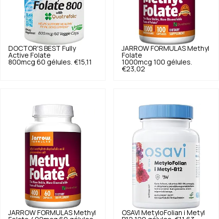
DOCTOR'S BEST
Fully
JARROW FORMULAS
Methyl
Active Folate
Folate
800mcg 60 gélules.
€15,11
1000mcg 100 gélules.
€23,02
JARROW FORMULAS
Methyl
OSAVI
MetyloFolian i Metyl