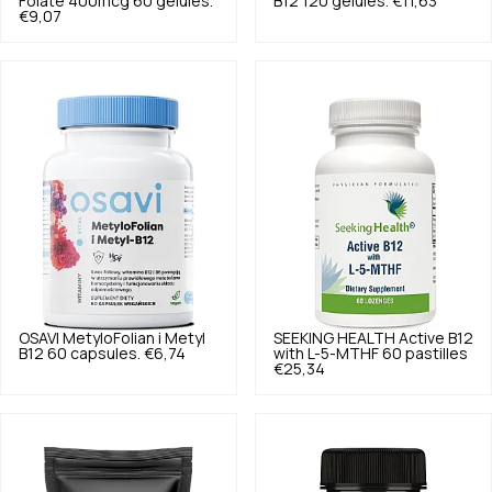
Folate 400mcg 60 gélules.
B12 120 gélules.
€11,63
€9,07
OSAVI
MetyloFolian i Metyl
SEEKING HEALTH
Active B12
B12 60 capsules.
€6,74
with L-5-MTHF 60 pastilles
€25,34