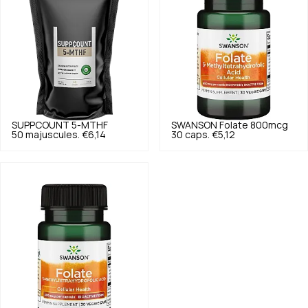
SUPPCOUNT
5-MTHF
SWANSON
Folate 800mcg
50 majuscules.
€6,14
30 caps.
€5,12