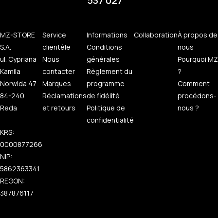
537 027
MZ-STORE
Service
Informations
Collaboration
À propos de
S.A.
clientèle
Conditions
nous
ul. Cypriana
Nous
générales
Pourquoi MZ
Kamila
contacter
Règlement du
?
Norwida 47
Marques
programme
Comment
84-240
Réclamations
de fidélité
procédons-
Reda
et retours
Politique de
nous ?
confidentialité
KRS:
0000877266
NIP:
5862363341
REGON:
387876117