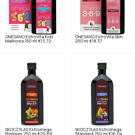
ONESANO
EstroVita Kids
ONESANO
EstroVita Skin
Malinowa 150 ml
€13,72
250 ml
€18,37
SKOCZYLAS
Estromega
SKOCZYLAS
Estromega
Premium 250 ml
€20,69
Standard 250 ml
€16,04