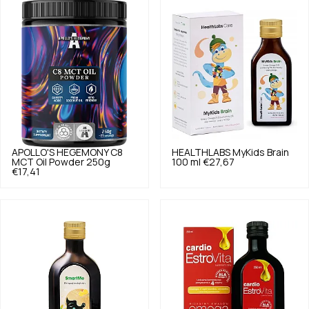
APOLLO'S HEGEMONY
C8
HEALTHLABS
MyKids Brain
MCT Oil Powder 250g
100 ml
€27,67
€17,41