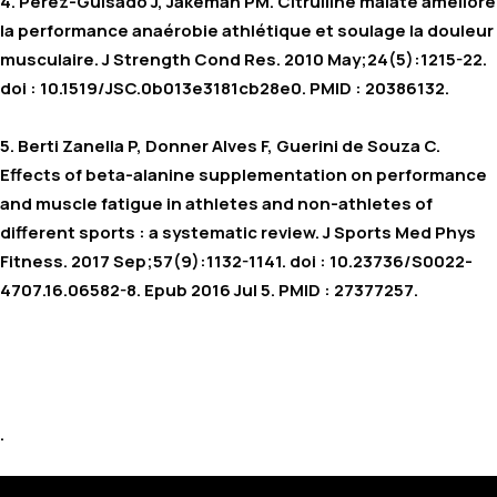
4. Pérez-Guisado J, Jakeman PM. Citrulline malate améliore
la performance anaérobie athlétique et soulage la douleur
musculaire. J Strength Cond Res. 2010 May;24(5):1215-22.
doi : 10.1519/JSC.0b013e3181cb28e0. PMID : 20386132.
5. Berti Zanella P, Donner Alves F, Guerini de Souza C.
Effects of beta-alanine supplementation on performance
and muscle fatigue in athletes and non-athletes of
different sports : a systematic review. J Sports Med Phys
Fitness. 2017 Sep;57(9):1132-1141. doi : 10.23736/S0022-
4707.16.06582-8. Epub 2016 Jul 5. PMID : 27377257.
.