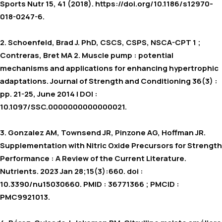
Sports Nutr
15, 41 (2018). https://doi.org/10.1186/s12970-
018-0247-6.
2. Schoenfeld, Brad J. PhD, CSCS, CSPS, NSCA-CPT 1 ;
Contreras, Bret MA 2. Muscle pump : potential
mechanisms and applications for enhancing hypertrophic
adaptations. Journal of Strength and Conditioning 36(3) :
pp. 21-25, June 2014 | DOI :
10.1097/SSC.0000000000000021.
3. Gonzalez AM, Townsend JR, Pinzone AG, Hoffman JR.
Supplementation with Nitric Oxide Precursors for Strength
Performance : A Review of the Current Literature.
Nutrients. 2023 Jan 28;15(3):660. doi :
10.3390/nu15030660. PMID : 36771366 ; PMCID :
PMC9921013.