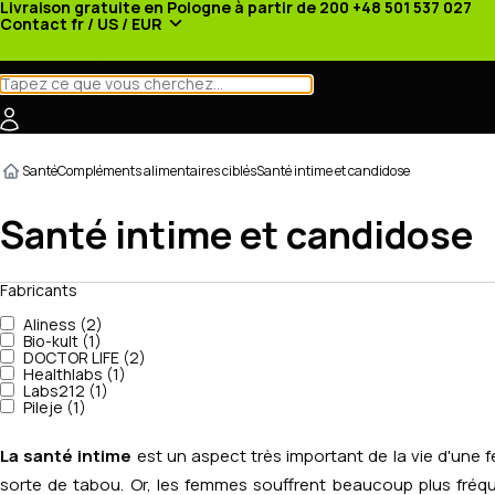
Livraison gratuite en Pologne à partir de 200
+48 501 537 027
Contact
fr / US / EUR
Catégories
Fabricants
Actualités
Promotions
Santé
Compléments alimentaires ciblés
Santé intime et candidose
Santé intime et candidose
Fabricants
Aliness (2)
Bio-kult (1)
DOCTOR LIFE (2)
Healthlabs (1)
Labs212 (1)
Pileje (1)
La santé intime
est un aspect très important de la vie d'une 
sorte de tabou. Or, les femmes souffrent beaucoup plus fréq