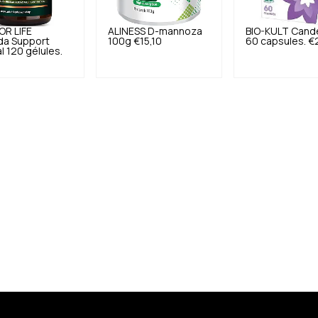
R LIFE
ALINESS
D-mannoza
BIO-KULT
Cand
da Support
100g
€15,10
60 capsules.
€
l 120 gélules.
8