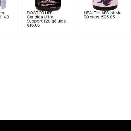
ea
DOCTOR LIFE
HEALTHLABS
IntiMe
21,40
Candida Ultra
30 caps.
€23,03
Support 120 gélules.
€16,05