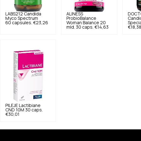
LABS212
Candida
ALINESS
DOCTO
Myco Spectrum
ProbioBalance
Candi
60 capsules.
€23,26
Woman Balance 20
Specia
mld. 30 caps.
€14,63
€18,3
PILEJE
Lactibiane
CND 10M 30 caps.
€30,01