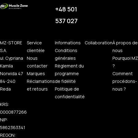
+48 501
537 027
MZ-STORE
Service
Informations
Collaboration
À propos de
S.A.
clientèle
Conditions
nous
ul. Cypriana
Nous
générales
Pourquoi MZ
Kamila
contacter
Règlement du
?
Norwida 47
Marques
programme
Comment
84-240
Réclamations
de fidélité
procédons-
Reda
et retours
Politique de
nous ?
confidentialité
KRS:
0000877266
NIP:
5862363341
REGON: