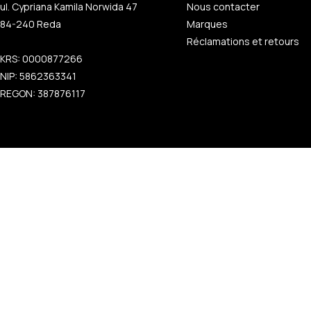
ul. Cypriana Kamila Norwida 47
Nous contacter
84-240 Reda
Marques
Réclamations et retours
KRS: 0000877266
NIP: 5862363341
REGON: 387876117