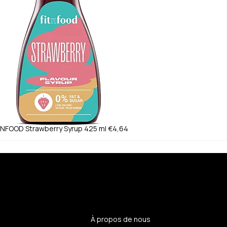
TNFOOD
Strawberry Syrup 425 ml
€4,64
n
À propos de nous