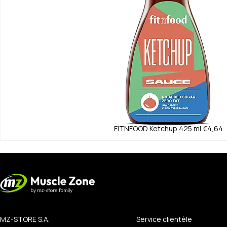
FITNFOOD
Ketchup 425 ml
€4,64
MZ-STORE S.A.
Service clientèle