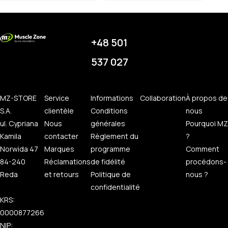
+48 501
537 027
MZ-STORE
Service
Informations
Collaboration
À propos de
S.A.
clientèle
Conditions
nous
ul. Cypriana
Nous
générales
Pourquoi MZ
Kamila
contacter
Règlement du
?
Norwida 47
Marques
programme
Comment
84-240
Réclamations
de fidélité
procédons-
Reda
et retours
Politique de
nous ?
confidentialité
KRS:
0000877266
NIP: