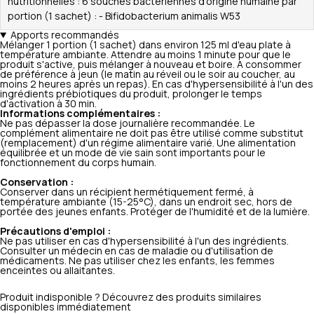
nutritionnelles : 6 souches bactériennes d'origine humaine par
portion (1 sachet) : - Bifidobacterium animalis W53
Apports recommandés
Mélanger 1 portion (1 sachet) dans environ 125 ml d'eau plate à
température ambiante. Attendre au moins 1 minute pour que le
produit s'active, puis mélanger à nouveau et boire. A consommer
de préférence à jeun (le matin au réveil ou le soir au coucher, au
moins 2 heures après un repas). En cas d'hypersensibilité à l'un des
ingrédients prébiotiques du produit, prolonger le temps
d'activation à 30 min.
Informations complémentaires :
Ne pas dépasser la dose journalière recommandée. Le
complément alimentaire ne doit pas être utilisé comme substitut
(remplacement) d'un régime alimentaire varié. Une alimentation
équilibrée et un mode de vie sain sont importants pour le
fonctionnement du corps humain.
Conservation :
Conserver dans un récipient hermétiquement fermé, à
température ambiante (15-25°C), dans un endroit sec, hors de
portée des jeunes enfants. Protéger de l'humidité et de la lumière.
Précautions d'emploi :
Ne pas utiliser en cas d'hypersensibilité à l'un des ingrédients.
Consulter un médecin en cas de maladie ou d'utilisation de
médicaments. Ne pas utiliser chez les enfants, les femmes
enceintes ou allaitantes.
Produit indisponible ? Découvrez des produits similaires
disponibles immédiatement