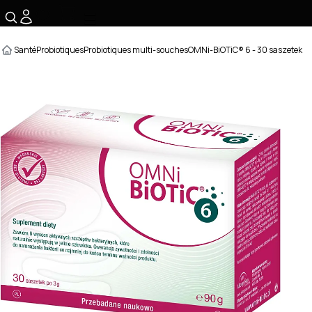
☰
Santé
Probiotiques
Probiotiques multi-souches
OMNi-BiOTiC® 6 - 30 saszetek