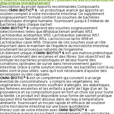
disponibles immédiatement
Description du projet
Apports recommandés
Composants
Voici
OMNi-BiOTiC® 6
- un probiotique avancé qui apporte un
soutien complet à votre microbiote intestinal. Ce supplément
soigneusement formulé contient six souches de bactéries
probiotiques d'origine humaine, fournissant jusqu'à 3 milliards de
bactéries dans chaque sachet.
OMNi-BiOTiC® 6
comprend des souches soigneusement
sélectionnées telles que
Bifidobacterium animalis W53
,
Lactobacillus acidophilus W55
,
Lactobacillus salivarius W57
,
Enterococcus faecium W54
,
Lactococcus lactis W58
et
Lactobacillus casei W56
. Chacune de ces souches joue un rôle
important dans le maintien de l'équilibre du microbiote intestinal,
soutenant les processus naturels de l'organisme.
Un élément unique d'
OMNi-BiOTiC® 6
est une matrice prébiotique
unique contenant des enzymes et des fibres. Son objectif est de
stimuler les bactéries probiotiques et de leur fournir des
conditions optimales de survie dans l'environnement gastro-
intestinal. Grâce à cette solution innovante, les bactéries vont là où
elles sont le plus utiles, sans qu'il soit nécessaire d'ajouter des
enveloppes ou des capsules.
OMNi-BiOTiC® 6
est un complément qui convient à un large
éventail de consommateurs, y compris les végétaliens, les
végétariens, les personnes souffrant d'allergies, les diabétiques,
les femmes enceintes et les enfants à partir de l'âge d'un an. Sa
polyvalence et sa composition pure en font un choix sûr pour toute
la famille. Le produit est disponible sous forme de sachet pratique
qui peut être facilement dissous dans de l'eau à température
ambiante, fournissant un moyen rapide et efficace de soutenir
votre microbiote intestinal sur une base quotidienne.
Prenez soin de votre intestin avec
OMNi-BiOTiC® 6
- un
probiotique avancé qui soutient complètement votre microbiote