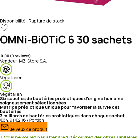
Disponibilité :
Rupture de stock
♡
OMNi-BiOTiC
6 30 sachets
0.00 (0 reviews)
Vendeur:
MZ-Store S.A.
Végétarien
Végétalien
Six souches de bactéries probiotiques d'origine humaine
soigneusement sélectionnées
Matrice prébiotique unique pour favoriser la survie des
bactéries
3 milliards de bactéries probiotiques dans chaque sachet
€64,91
€2,16 / Portion
Je veux ce produit
↓ Vous ne voulez pas attendre ? Découvrez des offres similaires