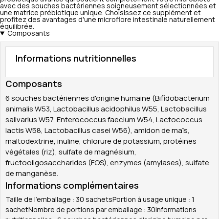
avec des souches bactériennes soigneusement sélectionnées et
une matrice prébiotique unique. Choisissez ce supplément et
profitez des avantages d'une microflore intestinale naturellement
équilibrée.
Composants
Informations nutritionnelles
Composants
6 souches bactériennes d'origine humaine (Bifidobacterium
animalis W53, Lactobacillus acidophilus W55, Lactobacillus
salivarius W57, Enterococcus faecium W54, Lactococcus
lactis W58, Lactobacillus casei W56), amidon de maïs,
maltodextrine, inuline, chlorure de potassium, protéines
végétales (riz), sulfate de magnésium,
fructooligosaccharides (FOS), enzymes (amylases), sulfate
de manganèse.
Informations complémentaires
Taille de l'emballage : 30 sachetsPortion à usage unique : 1
sachetNombre de portions par emballage : 30Informations