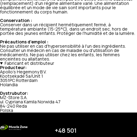
(remplacement) d'un régime alimentaire varié. Une alimentation
équilibrée et un mode de vie sain sont importants pour le
fonctionnement du corps humain.
Conservation :
Conserver dans un récipient hermétiquement fermé, à
température ambiante (15-25°C), dans un endroit sec, hors de
portée des jeunes enfants. Protéger de l'humidité et de la lumière.
Précautions d'emploi :
Ne pas utiliser en cas d'hypersensibilité à l'un des ingrédients.
Consulter un médecin en cas de maladie ou d'utilisation de
médicaments. Ne pas utiliser chez les enfants, les femmes
enceintes ou allaitantes.
Fabricant et distributeur
Producteur:
Apollo's Hegemony B.V.
Kootsekade 5a/Unit 1
3051PC Rotterdam
Holandia
Dystrubutor:
MZ-Store S.A.
ul. Cypriana Kamila Norwida 47
84-240 Reda
Polska
+48 501