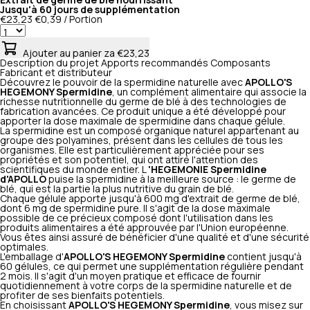
Extrait de germe de blé nourrissant
Jusqu'à 60 jours de supplémentation
€23,23
€0,39 / Portion
Ajouter au panier
za €23,23
Description du projet
Apports recommandés
Composants
Fabricant et distributeur
Découvrez le pouvoir de la spermidine naturelle avec
APOLLO'S
HEGEMONY Spermidine
, un complément alimentaire qui associe la
richesse nutritionnelle du germe de blé à des technologies de
fabrication avancées. Ce produit unique a été développé pour
apporter la dose maximale de spermidine dans chaque gélule.
La spermidine est un composé organique naturel appartenant au
groupe des polyamines, présent dans les cellules de tous les
organismes. Elle est particulièrement appréciée pour ses
propriétés et son potentiel, qui ont attiré l'attention des
scientifiques du monde entier. L
'HEGEMONIE Spermidine
d'APOLLO
puise la spermidine à la meilleure source : le germe de
blé, qui est la partie la plus nutritive du grain de blé.
Chaque gélule apporte jusqu'à 600 mg d'extrait de germe de blé,
dont 6 mg de spermidine pure. Il s'agit de la dose maximale
possible de ce précieux composé dont l'utilisation dans les
produits alimentaires a été approuvée par l'Union européenne.
Vous êtes ainsi assuré de bénéficier d'une qualité et d'une sécurité
optimales.
L'emballage d'
APOLLO'S HEGEMONY Spermidine
contient jusqu'à
60 gélules, ce qui permet une supplémentation régulière pendant
2 mois. Il s'agit d'un moyen pratique et efficace de fournir
quotidiennement à votre corps de la spermidine naturelle et de
profiter de ses bienfaits potentiels.
En choisissant
APOLLO'S HEGEMONY Spermidine
, vous misez sur