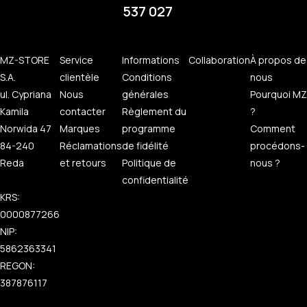
537 027
MZ-STORE
Service
Informations
Collaboration
À propos de
S.A.
clientèle
Conditions
nous
ul. Cypriana
Nous
générales
Pourquoi MZ
Kamila
contacter
Règlement du
?
Norwida 47
Marques
programme
Comment
84-240
Réclamations
de fidélité
procédons-
Reda
et retours
Politique de
nous ?
confidentialité
KRS:
0000877266
NIP:
5862363341
REGON:
387876117