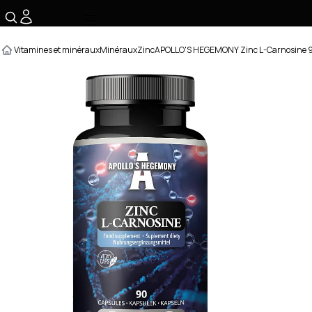
☰
Vitamines et minéraux
Minéraux
Zinc
APOLLO'S HEGEMONY Zinc L-Carnosine 9