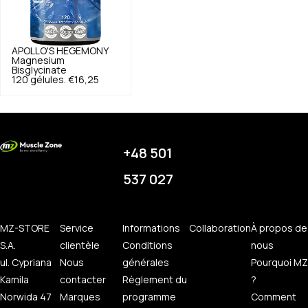
APOLLO'S HEGEMONY
Magnesium
Bisglycinate
120 gélules.
€16,25
+48 501
537 027
MZ-STORE
Service
Informations
Collaboration
À propos de
S.A.
clientèle
Conditions
nous
ul. Cypriana
Nous
générales
Pourquoi MZ
Kamila
contacter
Règlement du
?
Norwida 47
Marques
programme
Comment