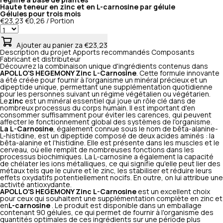
régime à base de plantes
Haute teneur en zinc et en L-carnosine par gélule
Gélules pour trois mois
€23,23
€0,26 / Portion
Ajouter au panier
za €23,23
Description du projet
Apports recommandés
Composants
Fabricant et distributeur
Découvrez la combinaison unique d'ingrédients contenus dans
APOLLO'S HEGEMONY Zinc L-Carnosine
. Cette formule innovante
a été créée pour fournir à l'organisme un minéral précieux et un
dipeptide unique, permettant une supplémentation quotidienne
pour les personnes suivant un régime végétalien ou végétarien.
Le
zinc
est un minéral essentiel qui joue un rôle clé dans de
nombreux processus du corps humain. Il est important d'en
consommer suffisamment pour éviter les carences, qui peuvent
affecter le fonctionnement global des systèmes de l'organisme.
La L-Carnosine
, également connue sous le nom de bêta-alanine-
L-histidine, est un dipeptide composé de deux acides aminés : la
bêta-alanine et l'histidine. Elle est présente dans les muscles et le
cerveau, où elle remplit de nombreuses fonctions dans les
processus biochimiques. La L-carnosine a également la capacité
de chélater les ions métalliques, ce qui signifie qu'elle peut lier des
métaux tels que le cuivre et le zinc, les stabiliser et réduire leurs
effets oxydatifs potentiellement nocifs. En outre, on lui attribue une
activité antioxydante.
APOLLO'S HEGEMONY Zinc L-Carnosine
est un excellent choix
pour ceux qui souhaitent une supplémentation complète en zinc et
en
L-carnosine
. Le produit est disponible dans un emballage
contenant 90 gélules, ce qui permet de fournir à l'organisme des
quantités optimales de ces ingrédients sur une période plus